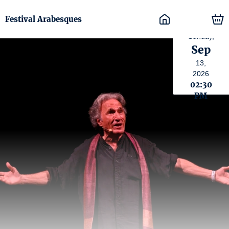
Festival Arabesques
Sunday,
Sep
13,
2026
02:30
PM