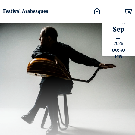
Festival Arabesques
Friday,
Sep
11,
2026
09:30
PM