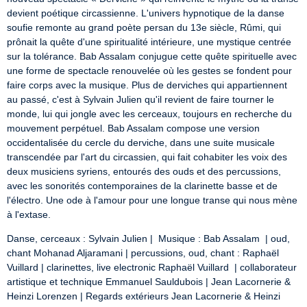
devient poétique circassienne. L'univers hypnotique de la danse 
soufie remonte au grand poète persan du 13e siècle, Rûmi, qui 
prônait la quête d'une spiritualité intérieure, une mystique centrée 
sur la tolérance. Bab Assalam conjugue cette quête spirituelle avec 
une forme de spectacle renouvelée où les gestes se fondent pour 
faire corps avec la musique. Plus de derviches qui appartiennent 
au passé, c'est à Sylvain Julien qu'il revient de faire tourner le 
monde, lui qui jongle avec les cerceaux, toujours en recherche du 
mouvement perpétuel. Bab Assalam compose une version 
occidentalisée du cercle du derviche, dans une suite musicale 
transcendée par l'art du circassien, qui fait cohabiter les voix des 
deux musiciens syriens, entourés des ouds et des percussions, 
avec les sonorités contemporaines de la clarinette basse et de 
l'électro. Une ode à l'amour pour une longue transe qui nous mène 
à l'extase.
Danse, cerceaux : Sylvain Julien |  Musique : Bab Assalam  | oud, 
chant Mohanad Aljaramani | percussions, oud, chant : Raphaël 
Vuillard | clarinettes, live electronic Raphaël Vuillard  | collaborateur 
artistique et technique Emmanuel Sauldubois | Jean Lacornerie & 
Heinzi Lorenzen | Regards extérieurs Jean Lacornerie & Heinzi 