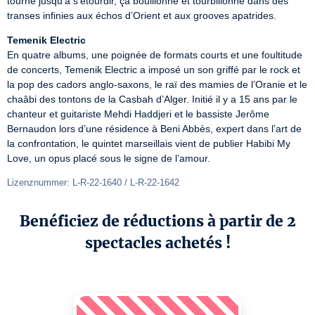
tourne jusqu’à s’étourdir, ça bouillonne et tourbillonne dans des 
transes infinies aux échos d’Orient et aux grooves apatrides.
Temenik Electric
En quatre albums, une poignée de formats courts et une foultitude 
de concerts, Temenik Electric a imposé un son griffé par le rock et 
la pop des cadors anglo-saxons, le raï des mamies de l’Oranie et le 
chaâbi des tontons de la Casbah d’Alger. Initié il y a 15 ans par le 
chanteur et guitariste Mehdi Haddjeri et le bassiste Jerôme 
Bernaudon lors d’une résidence à Beni Abbès, expert dans l’art de 
la confrontation, le quintet marseillais vient de publier Habibi My 
Love, un opus placé sous le signe de l’amour. 
Lizenznummer: L-R-22-1640 / L-R-22-1642
Benéficiez de réductions à partir de 2
spectacles achetés !