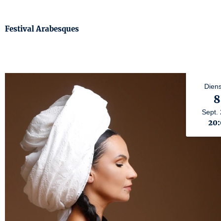
Festival Arabesques
Diens
8
Sept.
20: