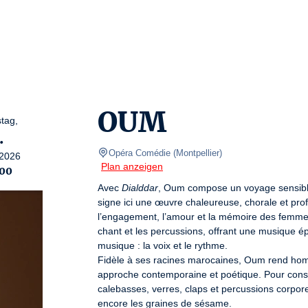
OUM
tag,
.
Opéra Comédie
(
Montpellier
)
2026
Plan anzeigen
00
Avec 
Dialddar
, Oum compose un voyage sensible, 
signe ici une œuvre chaleureuse, chorale et profond
l’engagement, l’amour et la mémoire des femmes
chant et les percussions, offrant une musique ép
musique : la voix et le rythme.                                  
Fidèle à ses racines marocaines, Oum rend homma
approche contemporaine et poétique. Pour construi
calebasses, verres, claps et percussions corporell
encore les graines de sésame.